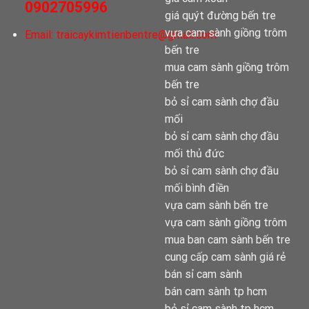
0902705996
giá quýt đường bến tre
vựa cam sành giồng trôm
Email:
traicaykimtienbentre@gmail.com
bến tre
mua cam sành giồng trôm
bến tre
bỏ sỉ cam sành chợ đầu
mối
bỏ sỉ cam sành chợ đầu
mối thủ đức
bỏ sỉ cam sành chợ đầu
mối bình điền
vựa cam sành bến tre
vựa cam sành giồng trôm
mua ban cam sành bến tre
cung cấp cam sành giá rẻ
bán sỉ cam sành
bán cam sành tp hcm
bỏ sỉ cam sành tp hcm