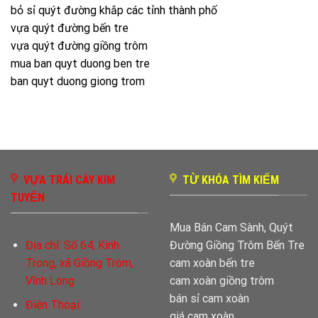
bỏ sỉ quýt đường khắp các tỉnh thành phố
vựa quýt đường bến tre
vựa quýt đường giồng trôm
mua ban quyt duong ben tre
ban quyt duong giong trom
VỰA TRÁI CÂY KIM
TỪ KHÓA TÌM KIẾM
TUYẾN
Mua Bán Cam Sành, Quýt
Địa chỉ:
Số 64, Kinh
Đường Giồng Trôm Bến Tre
Trong, xã Giồng Trôm,
cam xoàn bến tre
Vĩnh Long
cam xoàn giồng trôm
bán sỉ cam xoàn
Điện Thoại:
giá cam xoàn