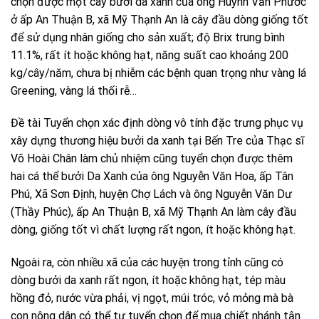
chọn được một cây bưởi da xanh của ông Huỳnh Văn Phước
ở ấp An Thuận B, xã Mỹ Thạnh An là cây đầu dòng giống tốt
để sử dụng nhân giống cho sản xuất; độ Brix trung bình
11.1%, rất ít hoặc không hạt, năng suất cao khoảng 200
kg/cây/năm, chưa bị nhiễm các bệnh quan trọng như vàng lá
Greening, vàng lá thối rễ…
Đề tài Tuyển chọn xác định dòng vô tính đặc trưng phục vụ
xây dựng thương hiệu bưởi da xanh tại Bến Tre của Thạc sĩ
Võ Hoài Chân làm chủ nhiệm cũng tuyển chọn được thêm
hai cá thể bưởi Da Xanh của ông Nguyễn Văn Hoa, ấp Tân
Phú, Xã Sơn Định, huyện Chợ Lách và ông Nguyễn Văn Dư
(Thầy Phúc), ấp An Thuận B, xã Mỹ Thạnh An làm cây đầu
dòng, giống tốt vì chất lượng rất ngon, ít hoặc không hạt.
Ngoài ra, còn nhiều xã của các huyện trong tỉnh cũng có
dòng bưởi da xanh rất ngon, ít hoặc không hạt, tép màu
hồng đỏ, nước vừa phải, vị ngọt, múi tróc, vỏ mỏng mà bà
con nông dân có thể tự tuyển chọn để mua chiết nhánh tận