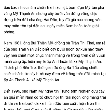
Sau bao nhiêu năm chiến tranh ác liệt, bom đạn Mỹ tàn phá
vùng Mỹ Thạnh An nhưng cây bưởi vẫn đứng vững chịu
đựng trên đất nhà ông Hai Đắc, tuy đã già nua nhưng vẫn
may mắn tồn tại đến sau ngày miền Nam hoàn toàn giải
phóng.
Năm 1981, ông Bùi Thiện Mỹ-chồng bà Trần Thị Thai, em rễ
của ông Trần Văn Đắc biết cây bưởi ngon từ xưa nay, thấy
vậy nên chiết một chục nhánh mang về trồng trên đất vườn
mình cùng ấp, hiện nay là ấp An Thuận B, xã Mỹ Thạnh An,
Thành phố Bến Tre; thời gian đó ông Ba Tẩu cũng chiết
nhiều nhánh từ cây bưởi này đem về trồng trên đất mình tại
ấp An Thạnh A , xã Mỹ Thạnh An.
Đến 1996, ông Năm Mỹ nghe tin Trung tâm Nghiên cứu cây
ăn quả miền Nam có tổ chức hội thi trái ngon, ông mang trái
đi thi và trái bưởi da xanh lần đầu tiên xuất hiện trên thi
trường, kết quả được giải B; cũng từ đó mà dần dần nhiều