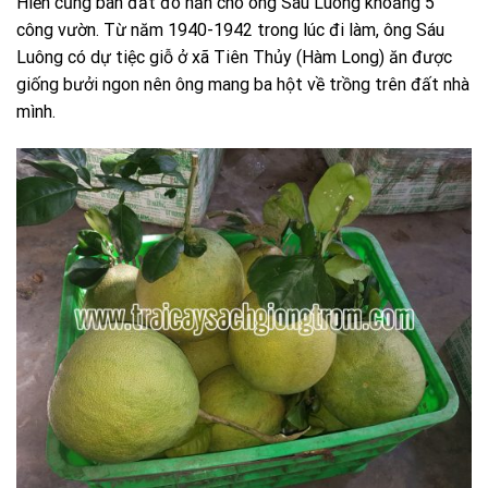
Hiền cũng bán đất đó hẳn cho ông Sáu Luông khoảng 5
công vườn. Từ năm 1940-1942 trong lúc đi làm, ông Sáu
Luông có dự tiệc giỗ ở xã Tiên Thủy (Hàm Long) ăn được
giống bưởi ngon nên ông mang ba hột về trồng trên đất nhà
mình.