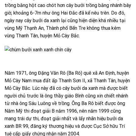
trồng bằng hột cao chót hơn cây bưởi trồng bằng nhánh bây
giờ, khoảng 6-7m như ông Hai Đắc đã kể nêu trên. Do đó,
ngày nay cây bưởi da xanh lại cũng hiện diện khá nhiều tại
vùng Mỹ Thạnh An, Thành phố Bến Tre không thua kém
vùng Thanh Tân, huyện Mỏ Cày Bắc.
Năm 1971, ông Đặng Văn Rô (Ba Rô) quê xã An Định, huyện
Mỏ Cày Nam mua đất ấp Thanh Sơn II, xã Thanh Tân, huyện
Mỏ Cày Bắc. Lúc này đã có cây bưởi da xanh mà được biết
người chủ trước là ông thầy giáo Bình cũng xin chiết nhánh
từ nhà ông Sáu Luông về trồng. Ông Ba Rô biết được ông
Năm Mỹ thi đoạt giải B năm 1996, nên năm 1999 cũng
mang trái dự thi, đoạt giải nhất và lấy nhãn hiệu bưởi da
xanh BR 99, đăng ký thương hiệu và được Cục Sở hữu Trí
tuệ cấp giấy chứng nhận năm 2004.