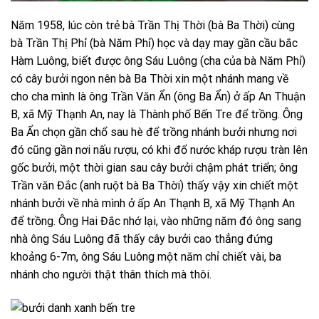
Năm 1958, lúc còn trẻ bà Trần Thị Thời (bà Ba Thời) cùng
bà Trần Thị Phỉ (bà Năm Phỉ) học và dạy may gần cầu bắc
Hàm Luông, biết được ông Sáu Luông (cha của bà Năm Phỉ)
có cây bưởi ngon nên bà Ba Thời xin một nhánh mang về
cho cha mình là ông Trần Văn Ẩn (ông Ba Ẩn) ở ấp An Thuận
B, xã Mỹ Thạnh An, nay là Thành phố Bến Tre để trồng. Ông
Ba Ẩn chọn gần chổ sau hè để trồng nhánh bưởi nhưng nơi
đó cũng gần nơi nấu rượu, có khi đổ nước kháp rượu tràn lên
gốc bưởi, một thời gian sau cây bưởi chậm phát triển; ông
Trần văn Đắc (anh ruột bà Ba Thời) thấy vậy xin chiết một
nhánh bưởi về nhà mình ở ấp An Thạnh B, xã Mỹ Thạnh An
để trồng. Ông Hai Đắc nhớ lại, vào những năm đó ông sang
nhà ông Sáu Luông đã thấy cây bưởi cao thẳng đứng
khoảng 6-7m, ông Sáu Luông một năm chỉ chiết vài, ba
nhánh cho người thật thân thích mà thôi.