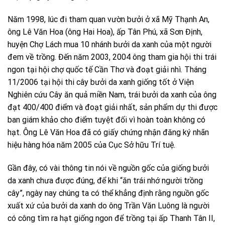
Năm 1998, lúc đi tham quan vườn bưởi ở xã Mỹ Thạnh An,
ông Lê Văn Hoa (ông Hai Hoa), ấp Tân Phú, xã Sơn Định,
huyện Chợ Lách mua 10 nhánh bưởi da xanh của một người
đem về trồng. Đến năm 2003, 2004 ông tham gia hội thi trái
ngon tại hội chợ quốc tế Cần Thơ và đoạt giải nhì. Tháng
11/2006 tại hội thi cây bưởi da xanh giống tốt ở Viện
Nghiên cứu Cây ăn quả miền Nam, trái bưởi da xanh của ông
đạt 400/400 điểm và đoạt giải nhất, sản phẩm dự thi được
ban giám khảo cho điểm tuyệt đối vì hoàn toàn không có
hạt. Ông Lê Văn Hoa đã có giấy chứng nhận đăng ký nhãn
hiệu hàng hóa năm 2005 của Cục Sở hữu Trí tuệ.
Gần đây, có vài thông tin nói về nguồn gốc của giống bưởi
da xanh chưa được đúng, để khi “ăn trái nhớ người trồng
cây”, ngày nay chúng ta có thể khẳng định rằng nguồn gốc
xuất xứ của bưởi da xanh do ông Trần Văn Luông là người
có công tìm ra hạt giống ngon để trồng tại ấp Thanh Tân II,