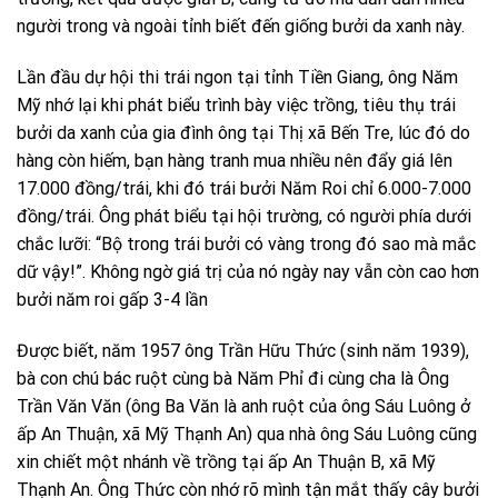
người trong và ngoài tỉnh biết đến giống bưởi da xanh này.
Lần đầu dự hội thi trái ngon tại tỉnh Tiền Giang, ông Năm
Mỹ nhớ lại khi phát biểu trình bày việc trồng, tiêu thụ trái
bưởi da xanh của gia đình ông tại Thị xã Bến Tre, lúc đó do
hàng còn hiếm, bạn hàng tranh mua nhiều nên đẩy giá lên
17.000 đồng/trái, khi đó trái bưởi Năm Roi chỉ 6.000-7.000
đồng/trái. Ông phát biểu tại hội trường, có người phía dưới
chắc lưỡi: “Bộ trong trái bưởi có vàng trong đó sao mà mắc
dữ vậy!”. Không ngờ giá trị của nó ngày nay vẫn còn cao hơn
bưởi năm roi gấp 3-4 lần
Được biết, năm 1957 ông Trần Hữu Thức (sinh năm 1939),
bà con chú bác ruột cùng bà Năm Phỉ đi cùng cha là Ông
Trần Văn Văn (ông Ba Văn là anh ruột của ông Sáu Luông ở
ấp An Thuận, xã Mỹ Thạnh An) qua nhà ông Sáu Luông cũng
xin chiết một nhánh về trồng tại ấp An Thuận B, xã Mỹ
Thạnh An. Ông Thức còn nhớ rõ mình tận mắt thấy cây bưởi