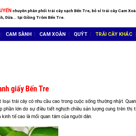
TUYẾN
chuyên phân phối trái cây sạch Bến Tre, bỏ sỉ trái cây Cam Xo
h, Dừa... tại Giồng Trôm Bến Tre.
CAM SÀNH
CAM XOÀN
QUÝT
TRÁI CÂY KHÁC
nh giấy Bến Tre
 loại trái cây có nhu cầu cao trong cuộc sống thường nhật. Qua
p phần lớn do sự điều tiết nghịch chiều sản lượng cung trên thị 
ả kinh tế cao là mối quan tâm của người dân.