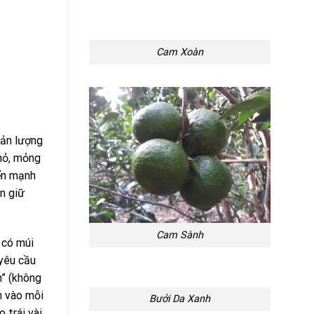
Cam Xoàn
sản lượng
nhỏ, mỏng
iển mạnh
n giữ
Cam Sành
 có múi
 yêu cầu
h” (không
h vào mỗi
Bưởi Da Xanh
 trái vài