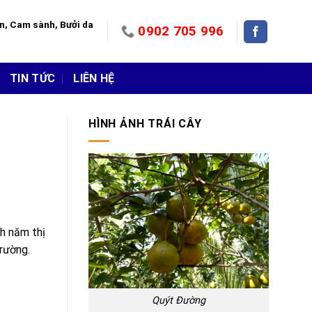
àn, Cam sành, Bưởi da
0902 705 996
TIN TỨC
LIÊN HỆ
HÌNH ẢNH TRÁI CÂY
nh năm thị
trường.
Quýt Đường