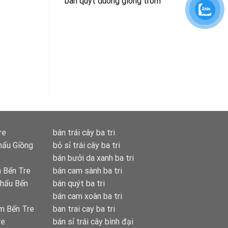
ban quyt duong giong trom
re
bán trái cây ba tri
hẩu Giồng
bỏ sỉ trái cây ba tri
bán bưởi da xanh ba tri
 Bến Tre
bán cam sành ba tri
khẩu Bến
bán quýt ba tri
bán cam xoàn ba tri
m Bến Tre
ban trai cay ba tri
re
bán sỉ trái cây bình đại