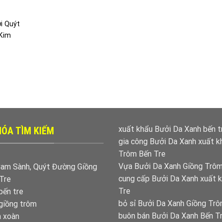
i Quýt
 Kim
xuất khẩu Bưởi Da Xanh bến t
ÓA TÌM KIẾM
gia công Bưởi Da Xanh xuất k
Trôm Bến Tre
Vựa Bưởi Da Xanh Giồng Trôm
am Sành, Quýt Đường Giồng
cung cấp Bưởi Da Xanh xuất 
Tre
Tre
bến tre
bỏ sỉ Bưởi Da Xanh Giồng Trô
giồng trôm
buôn bán Bưởi Da Xanh Bến T
m xoàn