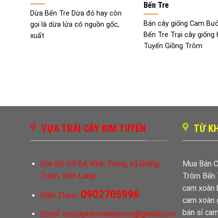
Bến Tre
Dừa Bến Tre Dừa đỏ hay còn
Bán cây giống Cam Bưở
gọi là dừa lửa có nguồn gốc,
Bến Tre Trại cây giống
xuất
Tuyến Giồng Trôm
VỰA TRÁI CÂY KIM TUYẾN
TỪ KH
Địa chỉ:
Số 64, Kinh Trong, xã Giồng
Mua Bán C
Trôm, Vĩnh Long
Trôm Bến 
cam xoàn 
0902705996
Điện Thoại:
cam xoàn 
bán sỉ ca
Email:
traicaykimtienbentre@gmail.com