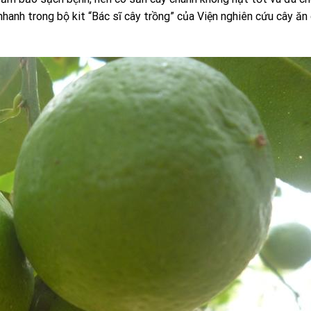
nhanh trong bộ kit “Bác sĩ cây trồng” của Viện nghiên cứu cây ăn