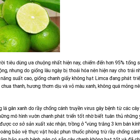
ười tiêu dùng ưa chuộng nhất hiện nay, chiếm đến hơn 95% tổng 
ng, nhưng do giống lâu ngày bị thoái hóa nên hiện nay cho trái 
, năng suất cao, giống chanh giấy không hạt Limca đang phát tr
 vị chua thanh, hương thơm dịu và vỏ màu xanh, không quá mỏng nê
 lá gân xanh do rầy chổng cánh truyền virus gây bệnh từ các cây
những mô hình vườn chanh phát triển tốt nhờ biết tuân thủ những
ược cơ sở sản xuất xác nhận; trồng ở “vùng trắng 3 km bán kín
khoáng bảo vệ thực vật hoặc phun thuốc phòng trừ rầy chổng cán
đảm bảo sạch bệnh, nên có sẵn cây chanh không hạt tốt và đã cho