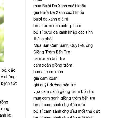
mua Bưởi Da Xanh xuất khẩu
giá Bưởi Da Xanh xuất khẩu
bưởi da xanh giá rẻ
bỏ sỉ bưởi da xanh tp hcm
bỏ sỉ bưởi da xanh khắp các tỉnh
thành phố
Mua Bán Cam Sành, Quýt Đường
Giồng Trôm Bến Tre
cam xoàn bến tre
cam xoàn giồng trôm
m bộ, đặc
bán sỉ cam xoàn
h ở những
giá cam xoàn
 bệnh tốt
giá quýt đường bến tre
vựa cam sành giồng trôm bến tre
mua cam sành giồng trôm bến tre
trồng
bỏ sỉ cam sành chợ đầu mối
trong
bỏ sỉ cam sành chợ đầu mối thủ đức
nh là:
bỏ sỉ cam sành chợ đầu mối bình