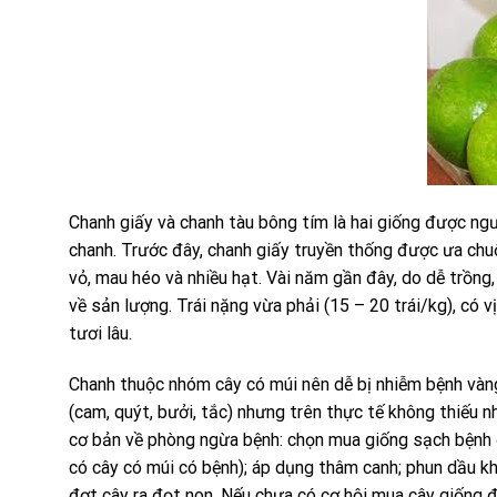
Chanh giấy và chanh tàu bông tím là hai giống được ng
chanh. Trước đây, chanh giấy truyền thống được ưa chuộ
vỏ, mau héo và nhiều hạt. Vài năm gần đây, do dễ trồng
về sản lượng. Trái nặng vừa phải (15 – 20 trái/kg), có
tươi lâu.
Chanh thuộc nhóm cây có múi nên dễ bị nhiễm bệnh vàng
(cam, quýt, bưởi, tắc) nhưng trên thực tế không thiếu 
cơ bản về phòng ngừa bệnh: chọn mua giống sạch bệnh đ
có cây có múi có bệnh); áp dụng thâm canh; phun dầu 
đợt cây ra đọt non. Nếu chưa có cơ hội mua cây giống 